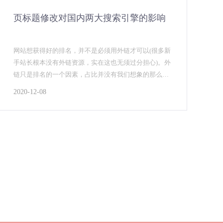
页标题修改对国内两大搜索引擎的影响
网站想获得好的排名，并不是必须用外链才可以(很多新
手站长根本没有外链资源，实在这也无须过分担心)。外
链只是排名的一个因素，占比并没有我们想象的那么
高，关键词 谈到关键词，应该是企业网站的优化核心，
2020-12-08
和其他关键词比较，企业网站的关键词有时候是选择
的，因为作为行业来说，企业在某些方面是独一无二
的，用这些专属