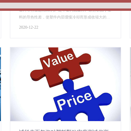
塑料颗粒密度测试仪测量塑料颗粒的密度值，在橡胶、
塑料等行业运用zui为广泛，塑料比重计厂家分析由于塑
料的导热性差，使塑件内层缓慢冷却而形成收缩大的高
密度固态层，硬质合金密度测试仪可适应于粉末冶金及
2020-12-22
合金制品等领域的密度检测，采用阿基米得原理