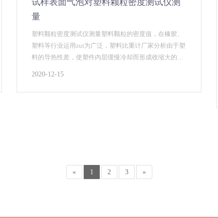
试样表面气泡对塑料颗粒密度测试仪测
量
塑料颗粒密度测试仪测量塑料颗粒的密度值，在橡胶、
塑料等行业运用zui为广泛，塑料比重计厂家分析由于塑
料的导热性差，使塑件内层缓慢冷却而形成收缩大的高
密度固态层，硬质合金密度测试仪可适应于粉末冶金及
2020-12-15
合金制品等领域的密度检测，采用阿基米得原理
«
1
2
3
»