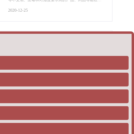
所要求的湿度范围内制作、生产和贮存。
2020-12-25
塑料比重计测塑料颗粒的主要成分解析