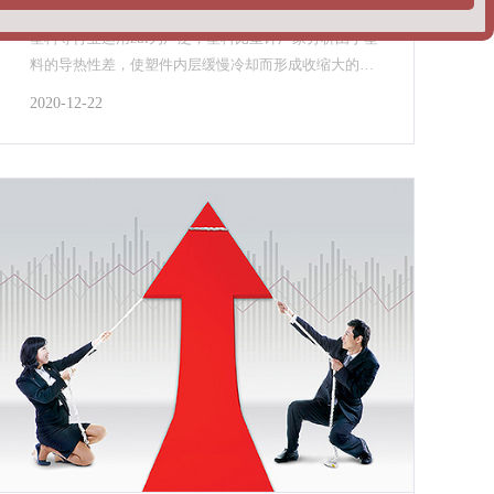
塑料颗粒密度测试仪测量塑料颗粒的密度值，在橡胶、
塑料等行业运用zui为广泛，塑料比重计厂家分析由于塑
料的导热性差，使塑件内层缓慢冷却而形成收缩大的高
密度固态层，硬质合金密度测试仪可适应于粉末冶金及
2020-12-22
合金制品等领域的密度检测，采用阿基米得原理