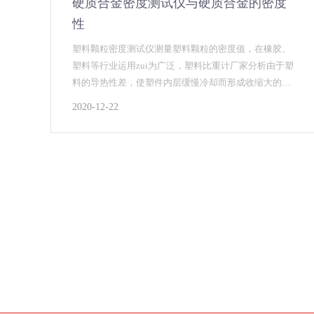
硬质合金密度测试仪与硬质合金的密度
性
塑料颗粒密度测试仪测量塑料颗粒的密度值，在橡胶、
塑料等行业运用zui为广泛，塑料比重计厂家分析由于塑
料的导热性差，使塑件内层缓慢冷却而形成收缩大的高
密度固态层，硬质合金密度测试仪可适应于粉末冶金及
2020-12-22
合金制品等领域的密度检测，采用阿基米得原理