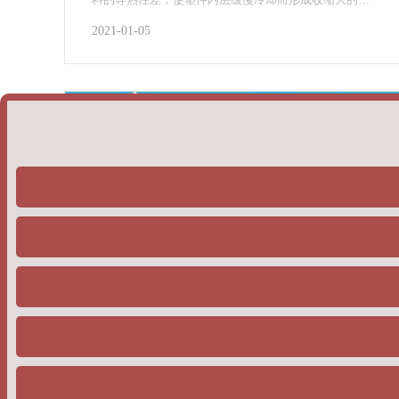
密度固态层，硬质合金密度测试仪可适应于粉末冶金及
2021-01-05
合金制品等领域的密度检测，采用阿基米得原理
恒温恒湿精密空调过滤网的性能优势